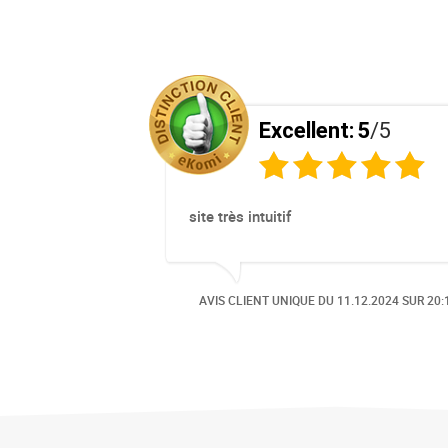
5
/5
Excellent:
5
/5
site très intuitif
12.2024
SUR 17:07
AVIS CLIENT UNIQUE DU
11.12.2024
SUR 20:
SCEAU D'OR
RÉCOMPENSÉ PAR LE SCEAU D'OR