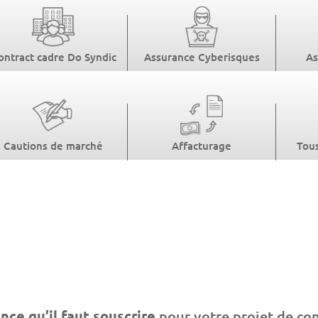
ontract cadre Do Syndic
Assurance Cyberisques
As
Cautions de marché
Affacturage
Tous
ce qu’il faut souscrire
pour votre projet de con