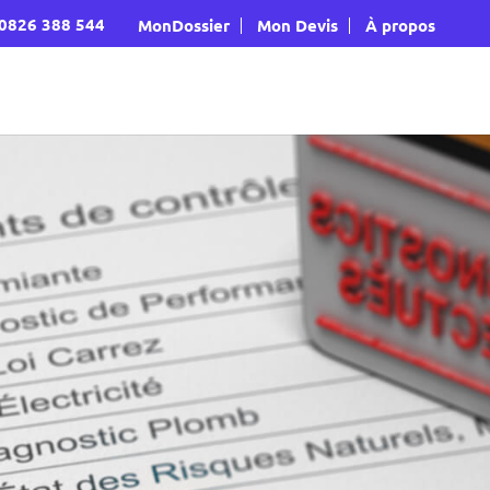
‭0826 388 544‬
MonDossier
Mon Devis
À propos