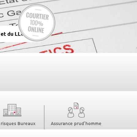
s et du LLOYD’S
 risques Bureaux
Assurance prud’homme