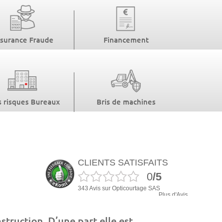
surance Fraude
Financement
 risques Bureaux
Bris de machines
CLIENTS SATISFAITS
0
/5
343 Avis sur Opticourtage SAS
Plus d'Avis
struction. D’une part elle est