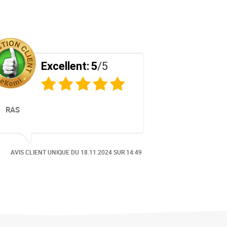
Excellent:
5
/5
RAS
possibilité
annotations
étrangere p
AVIS CLIENT UNIQUE DU
18.11.2024
SUR 14:49
AVIS CLIEN
RÉCOMPENSÉ PAR LE SCEAU D'OR
RÉCO