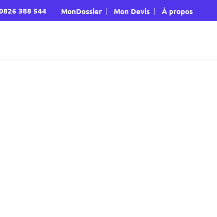
‭0826 388 544‬
MonDossier
Mon Devis
À propos