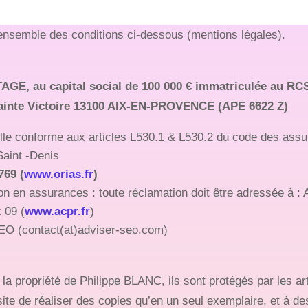
l’ensemble des conditions ci-dessous (mentions légales).
TAGE, au capital social de 100 000 € immatriculée au 
e Sainte Victoire 13100 AIX-EN-PROVENCE (APE 6622 Z)
nelle conforme aux articles L530.1 & L530.2 du code des a
Saint -Denis
769 (
www.orias.fr
)
ion en assurances : toute réclamation doit être adressée à :
 09 (
www.acpr.fr
)
SEO (contact(at)adviser-seo.com)
la propriété de Philippe BLANC, ils sont protégés par les art
 site de réaliser des copies qu’en un seul exemplaire, et à d